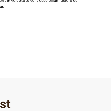
rit in voluptate velit esse cillum dolore eu
ur.
st