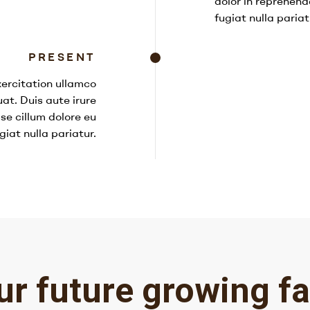
dolor in reprehende
fugiat nulla pariat
PRESENT
ercitation ullamco
at. Duis aute irure
sse cillum dolore eu
giat nulla pariatur.
ur future growing fa