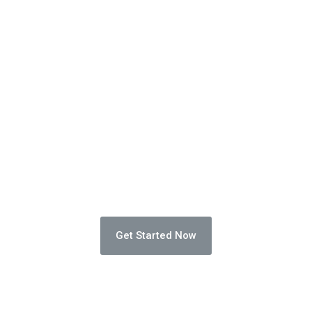
Choose from over 1400 professional.
The convenient 
ffordable soluti
Get Started Now